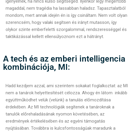
igényelnek, ha nincs külső segítséged. Ilyenkor légy megértőbb
magaddal, nem tragédia ha lassabban haladsz. Tapasztalatból
mondom, mert annak idején én is így csináltam. Nem volt olyan
szerencsém, hogy valaki segítsen és irányt mutasson, így
olykor szinte emberfeletti szorgalommal, rendszerességgel és
taktikázással kellett ellensúlyoznom ezt a hátrányt.
A tech és az emberi intelligencia
kombinációja, MI:
Hadd kezdjem azzal, ami szerintem sokakat foglalkoztat: az MI
nem a tanárok helyettesítését célozza. Ahogy én látom inkább
együttműködhet velük (velünk) a tanulás előmozdítása
érdekében. Az MI technológiák segítenek a tanároknak a
tanulók előrehaladásának nyomon követésében, az
eredmények értékelésében és az egyéni támogatás
nyújtásában. Továbbra is kulcsfontosságúak maradunk a