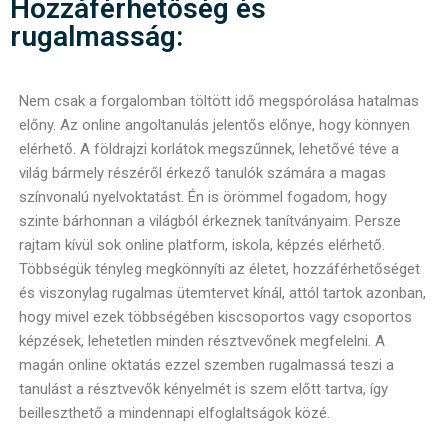
Hozzáférhetőség és
rugalmasság:
Nem csak a forgalomban töltött idő megspórolása hatalmas
előny. Az online angoltanulás jelentős előnye, hogy könnyen
elérhető. A földrajzi korlátok megszűnnek, lehetővé téve a
világ bármely részéről érkező tanulók számára a magas
színvonalú nyelvoktatást. Én is örömmel fogadom, hogy
szinte bárhonnan a világból érkeznek tanítványaim. Persze
rajtam kívül sok online platform, iskola, képzés elérhető.
Többségük tényleg megkönnyíti az életet, hozzáférhetőséget
és viszonylag rugalmas ütemtervet kínál, attól tartok azonban,
hogy mivel ezek többségében kiscsoportos vagy csoportos
képzések, lehetetlen minden résztvevőnek megfelelni. A
magán online oktatás ezzel szemben rugalmassá teszi a
tanulást a résztvevők kényelmét is szem előtt tartva, így
beilleszthető a mindennapi elfoglaltságok közé.