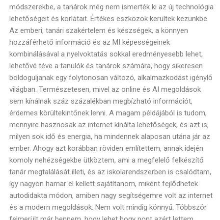
módszerekbe, a tanárok még nem ismerték ki az új technológia
lehetőségeit és korlátait. É
rtékes eszközök kerültek kezünkbe.
Az emberi, tanári szakértelem és készségek, a könnyen
hozzáférhető információ és az MI képességeinek
kombinálásával a nyelvoktatás sokkal eredményesebb lehet,
lehetővé téve a tanulók és tanárok számára, hogy sikeresen
boldoguljanak egy folytonosan változó, alkalmazkodást igénylő
világban. Természetesen, mivel az online és AI megoldások
sem kínálnak száz százalékban megbízható információt,
érdemes körültekintőnek lenni. A magam példájából is tudom,
mennyire hasznosak az internet kínálta lehetőségek, és azt is,
milyen sok idő és energia, ha mindennek alaposan utána jár az
ember. Ahogy azt korábban röviden említettem, annak idején
komoly nehézségekbe ütköztem, ami a megfelelő felkészítő
tanár megtalálását illeti, és az iskolarendszerben is csalódtam,
így nagyon hamar el kellett sajátítanom, miként fejlődhetek
autodidakta módon, amiben nagy segítségemre volt az internet
és a modern megoldások. Nem volt mindig könnyű. Többször
felmerült már bennem, hogy lehet hogy pont azért lettem