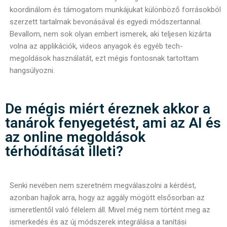
koordinálom és támogatom munkájukat különböző forrásokból
szerzett tartalmak bevonásával és egyedi módszertannal.
Bevallom, nem sok olyan embert ismerek, aki teljesen kizárta
volna az applikációk, videos anyagok és egyéb tech-
megoldások használatát, ezt mégis fontosnak tartottam
hangsúlyozni.
De mégis miért éreznek akkor a
tanárok fenyegetést, ami az AI és
az online megoldások
térhódítását illeti?
Senki nevében nem szeretném megválaszolni a kérdést,
azonban hajlok arra, hogy az aggály mögött elsősorban az
ismeretlentől való félelem áll. Mivel még nem történt meg az
ismerkedés és az új módszerek integrálása a tanítási