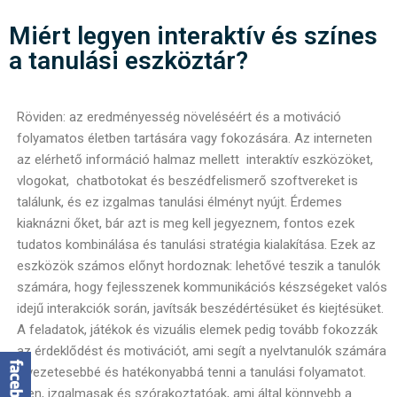
Miért legyen interaktív és színes
a tanulási eszköztár?
Röviden: az eredményesség növeléséért és a motiváció
folyamatos életben tartására vagy fokozására. Az interneten
az elérhető információ halmaz mellett interaktív eszközöket,
vlogokat, chatbotokat és beszédfelismerő szoftvereket is
találunk, és ez izgalmas tanulási élményt nyújt. Érdemes
kiaknázni őket, bár azt is meg kell jegyeznem, fontos ezek
tudatos kombinálása és tanulási stratégia kialakítása. Ezek az
eszközök számos előnyt hordoznak: lehetővé teszik a tanulók
számára, hogy fejlesszenek kommunikációs készségeket valós
idejű interakciók során, javítsák beszédértésüket és kiejtésüket.
A feladatok, játékok és vizuális elemek pedig tovább fokozzák
az érdeklődést és motivációt, ami segít a nyelvtanulók számára
élvezetesebbé és hatékonyabbá tenni a tanulási folyamatot.
Igen, izgalmasak és szórakoztatóak, ami által könnyebb a