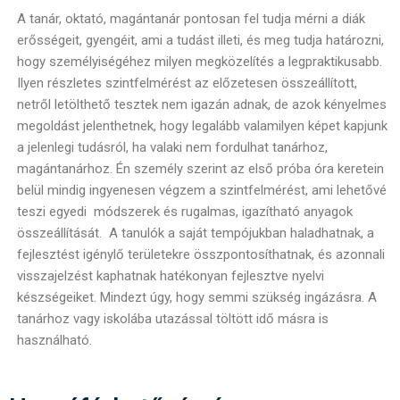
A tanár, oktató, magántanár pontosan fel tudja mérni a diák
erősségeit, gyengéit, ami a tudást illeti, és meg tudja határozni,
hogy személyiségéhez milyen megközelítés a legpraktikusabb.
Ilyen részletes szintfelmérést az előzetesen összeállított,
netről letölthető tesztek nem igazán adnak, de azok kényelmes
megoldást jelenthetnek, hogy legalább valamilyen képet kapjunk
a jelenlegi tudásról, ha valaki nem fordulhat tanárhoz,
magántanárhoz. Én személy szerint az első próba óra keretein
belül mindig ingyenesen végzem a szintfelmérést, ami lehetővé
teszi egyedi módszerek és rugalmas, igazítható anyagok
összeállítását. A tanulók a saját tempójukban haladhatnak, a
fejlesztést igénylő területekre összpontosíthatnak, és azonnali
visszajelzést kaphatnak hatékonyan fejlesztve nyelvi
készségeiket. Mindezt úgy, hogy semmi szükség ingázásra. A
tanárhoz vagy iskolába utazással töltött idő másra is
használható.