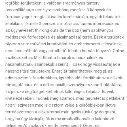
legfőbb területeken: a valóban eredményes tanterv
összeállítása, személyre szabása, megfelelő könyvek és
forrásanyagok megtalálása és kombinációja, egyedi feladatok
kitalálása… Emellett persze a motiváció, társas interakciók és
az úgynevezett thinking outside the box (nem szokványos
módszerek felfedezése és alkalmazása) terén. Ezek a területek
olykor szinte művészi kreativitást és emberismeret igényelnek,
nem lecserélhető vagy pótolható tehát a humán tényező. Online
eszközöket és MI-t tehát a tanárok is használnak és
használhatnak, szándékuk szerint – csak hogy visszautaljak a
hasznosítási területekre. Energiát takaríthatnak meg pl. az
adminisztratív feladatokban, így több időt fordíthatnak a diákok
támogatására és a differenciált, személyre szabott oktatásra,
és persze segítséget kérhetnek különleges feladat- terveik
kivitelezésében. Tudnék még számos más területet is példaként
hozni, szívesen meg is osztom veled a későbbiekben illetve
természetesen a diákjaimmal már igyekszünk úgy dolgozni,
hogy ha úgy kívánják, ők is maximalizálhassák a különböző
online és AI eszközök eredményességét. Örömmel