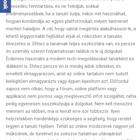
lelkesedés fenntartása, és ne feledjük, sokkal
eredményesebbek, ha a tanuló tudja, mikor mit használhat,
hogyan kombinálja az egyes platformokat, milyen tanmenet
mentén haladjon. A cél, hogy valódi megértés alakulhasson ki, a
lehető leggyorsabb fejlődést érjük el, miközben a tanulás
élvezetes is. Ehhez a tanárnak teljes eszköztára van, és persze
én személy szerint folyamatosan találok is ki új dolgokat.
Érdemes használni a modern tech-megoldásokat tanárként és
diákként is. Ehhez persze én is mindig adok
ötleteket
, és
emellett elmagyarázom, amit az online tartalom nem tudott
kielégítően elmagyarázni vagy éppen kijavítom azt. Előfordul
sajnos nem ritkán, hogy a fórum, online platform vagy
applikáció nem pontos vagy megtévesztő infot szolgáltat, néha
pedig egyenesen összekutyulja a dolgokat. Nem kell messzire
mennem az időben, ma is került erre sor többször. Ilyen
helyzetekben mindenképp szükséges a segítség, hogy rendet
tegyen a tanuló fejében. Tehát az online módszerek nagyon jól
működnek, de türelmet és sokszor hatalmas utánajárást