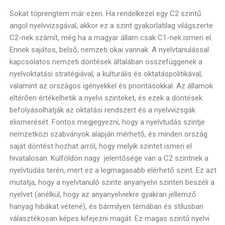
Sokat töprengtem már ezen. Ha rendelkezel egy C2 szintű
angol nyelvvizsgával, akkor ez a szint gyakorlatilag világszerte
C2-nek számít, még ha a magyar állam csak C1-nek ismeri el.
Ennek sajátos, belső, nemzeti okai vannak. A nyelvtanulással
kapcsolatos nemzeti döntések általában összefüggenek a
nyelvoktatási stratégiával, a kulturális és oktatáspolitikával,
valamint az országos igényekkel és prioritásokkal. Az államok
eltérően értékelhetik a nyelvi szinteket, és ezek a döntések
befolyásolhatják az oktatási rendszert és a nyelvvizsgák
elismerését. Fontos megjegyezni, hogy a nyelvtudás szintje
nemzetközi szabványok alapján mérhető, és minden ország
saját döntést hozhat arról, hogy melyik szintet ismeri el
hivatalosan. Külföldön nagy jelentősége van a C2 szintnek a
nyelvtudás terén, mert ez a legmagasabb elérhető szint. Ez azt
mutatja, hogy a nyelvtanuló szinte anyanyelvi szinten beszéli a
nyelvet (anélkül, hogy az anyanyelviekre gyakran jellemző
hanyag hibákat vétené), és bármilyen témában és stílusban
választékosan képes kifejezni magát. Ez magas szintű nyelvi