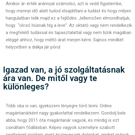
Amikor ár-érték aránnyal számolsz, azt is vedd figyelembe,
hogy mennyi idő alatt tudod elsajátítani a tudást és hogy milyen
hangulatban telik majd ez a fejlődés. Jellemzően elmondhatjuk,
hogy “olcsó húsnak híg a leve”. Az oktató vagy nem rendelkezik
a megfelelő tudással és tapasztalattal vagy nem bízik magában
eléggé ahhoz, hogy méltó árat merjen kérni. Sajnos mindkét
helyzetben a diákja jár pórul.
Igazad van, a jó szolgáltatásnak
ára van. De mitől vagy te
különleges?
Több oka is van, igyekszem lényegre törő lenni. Online
magántanárként nagy gyakorlattal rendelkezem. Gondolj bele
abba, hogy 2011 óta magántanár vagyok, és mindig is ezt
csináltam főállásban. Képes vagyok személyre szabott
segítséget nyújtani, mert észreveszek dolgokat, amiket mások