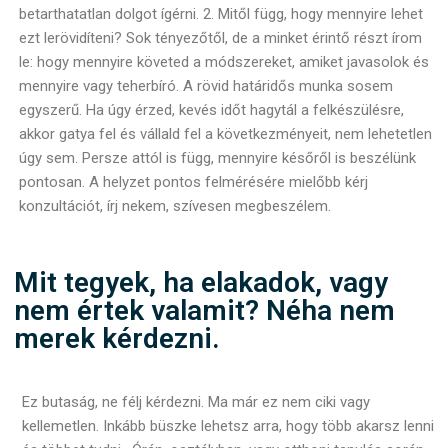
betarthatatlan dolgot ígérni. 2. Mitől függ, hogy mennyire lehet
ezt lerövidíteni? Sok tényezőtől, de a minket érintő részt írom
le: hogy mennyire követed a módszereket, amiket javasolok és
mennyire vagy teherbíró. A rövid határidős munka sosem
egyszerű. Ha úgy érzed, kevés időt hagytál a felkészülésre,
akkor gatya fel és vállald fel a következményeit, nem lehetetlen
úgy sem. Persze attól is függ, mennyire későről is beszélünk
pontosan. A helyzet pontos felmérésére mielőbb kérj
konzultációt, írj nekem, szívesen megbeszélem.
Mit tegyek, ha elakadok, vagy
nem értek valamit? Néha nem
merek kérdezni.
Ez butaság, ne félj kérdezni. Ma már ez nem ciki vagy
kellemetlen. Inkább büszke lehetsz arra, hogy több akarsz lenni