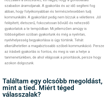
hozzáállni a beszédhez, és hagyd, hogy a gondolataid
szabadon áramoljanak. A gyakorlás és az idő segíteni fog
abban, hogy folyékonyabban és természetesebben tudj
kommunikálni. A gyakorlást pedig nem bízzuk a véletlenre. Jól
felépített, életszerű, fokozatosan bővülő és nehezedő
gyakorlatok a te tempódban. Mi jellemzően amúgy is
többségében szóban gyakorlunk és még a nyelvtan,
nyelvhelyesség begyakorlása is úgy történik. Tehát
elkerülhetetlen a magabiztosabb szóbeli kommunikáció. Persze
az írásbeli gyakorlás is fontos, és meg is van a helye a
tanmenetünkben, de ahol világosak a prioritások, persze hogy
azokon dolgozunk.
Találtam egy olcsóbb megoldást,
mint a tied. Miért téged
válasszalak?