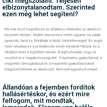
ciki megszólalni. Teljesen
elbizonytalanodtam. Szerinted
ezen még lehet segíteni?
Ma már kezd megváltozni az általános vélekedés az akadozó
beszédet illetően. Inkább elismerésre méltó ugyanis, ha valaki
igyekszik, tanul és felvállalja a hibáit, tökéletlenségeit. Az angol
nyelv tanulása és a próbálkozás során mindenki hibázik, és a
hibákból lehet a legtöbbet tanulni. A legfontosabb, hogy ne
veszítsd el a magabiztosságodat. Folyamatos gyakorlással, a
megfelelő támogatással és a megfelelő gyakorlatotokkal
megszüntetheted az akadozást. Nem kell aggódnod emiatt.
Állandóan a fejemben fordítok
hallásértéskor, és ezért mire
felfogom, mit mondtak,