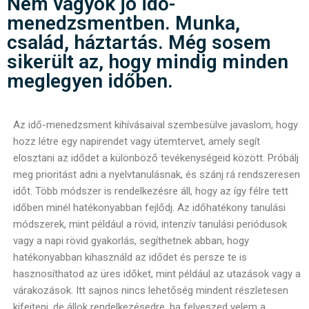
Nem vagyok jó idő-
menedzsmentben. Munka,
család, háztartás. Még sosem
sikerült az, hogy mindig minden
meglegyen időben.
Az idő-menedzsment kihívásaival szembesülve javaslom, hogy
hozz létre egy napirendet vagy ütemtervet, amely segít
elosztani az idődet a különböző tevékenységeid között. Próbálj
meg prioritást adni a nyelvtanulásnak, és szánj rá rendszeresen
időt. Több módszer is rendelkezésre áll, hogy az így félre tett
időben minél hatékonyabban fejlődj. Az időhatékony tanulási
módszerek, mint például a rövid, intenzív tanulási periódusok
vagy a napi rövid gyakorlás, segíthetnek abban, hogy
hatékonyabban kihasználd az idődet és persze te is
hasznosíthatod az üres időket, mint például az utazások vagy a
várakozások. Itt sajnos nincs lehetőség mindent részletesen
kifejteni, de állok rendelkezésedre, ha felveszed velem a