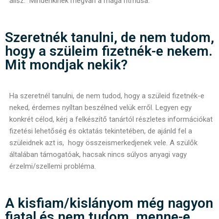
állsz. Mindenkinek megvan a maga ritmusa.
Szeretnék tanulni, de nem tudom,
hogy a szüleim fizetnék-e nekem.
Mit mondjak nekik?
Ha szeretnél tanulni, de nem tudod, hogy a szüleid fizetnék-e
neked, érdemes nyíltan beszélned velük erről. Legyen egy
konkrét célod, kérj a felkészítő tanártól részletes információkat
fizetési lehetőség és oktatás tekintetében, de ajánld fel a
szüleidnek azt is, hogy összeismerkedjenek vele. A szülők
általában támogatóak, hacsak nincs súlyos anyagi vagy
érzelmi/szellemi probléma.
A kisfiam/kislányom még nagyon
fiatal és nem tudom, menne-e