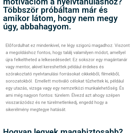
motivációm a nyelvtanuláshoz?
Többször próbáltam már és
amikor látom, hogy nem megy
úgy, abbahagyom.
Előfordulhat ez mindenkivel, ne légy szigorú magadhoz. Viszont
a megoldáshoz fontos, hogy találj valamilyen módot, amellyel
újra felkeltheted a lelkesedésedet. Ez sokszor egy magántanár
vagy mentor, akivel kereshettek például érdekes és
szórakoztató nyelvtanulási forrásokat cikkekből, filmekből,
sorozatokból. Emellett motiváló célokat tűzhettek ki, például
egy utazás, vizsga vagy egy nemzetközi munkalehetőség. És
ami még nagyon fontos: türelem. Élvezd azt ahogy szépen
visszarázódsz és ne türelmetlenkedj, engedd hogy a
sikerélmény megtegye hatását.
Hogyan legyek magabiztosabb?