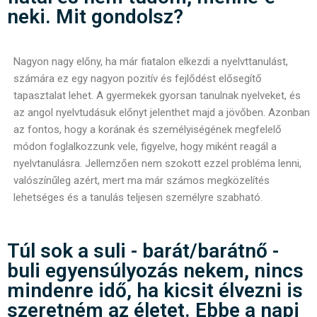
neki. Mit gondolsz?
Nagyon nagy előny, ha már fiatalon elkezdi a nyelvttanulást,
számára ez egy nagyon pozitív és fejlődést elősegítő
tapasztalat lehet. A gyermekek gyorsan tanulnak nyelveket, és
az angol nyelvtudásuk előnyt jelenthet majd a jövőben. Azonban
az fontos, hogy a korának és személyiségének megfelelő
módon foglalkozzunk vele, figyelve, hogy miként reagál a
nyelvtanulásra. Jellemzően nem szokott ezzel probléma lenni,
valószínűleg azért, mert ma már számos megközelítés
lehetséges és a tanulás teljesen személyre szabható.
Túl sok a suli - barát/barátnő -
buli egyensúlyozás nekem, nincs
mindenre idő, ha kicsit élvezni is
szeretném az életet. Ebbe a napi