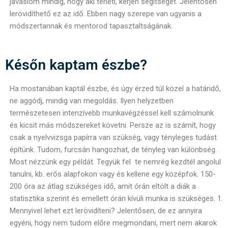
javaslom mindig, hogy aki teheti, kérjen segítséget. Jelentősen
lerövidíthető ez az idő. Ebben nagy szerepe van ugyanis a
módszertannak és mentorod tapasztaltságának.
Későn kaptam észbe?
Ha mostanában kaptál észbe, és úgy érzed túl közel a határidő,
ne aggódj, mindig van megoldás. Ilyen helyzetben
természetesen intenzívebb munkavégzéssel kell számolnunk
és kicsit más módszereket követni. Persze az is számít, hogy
csak a nyelvvizsga papírra van szükség, vagy tényleges tudást
építünk. Tudom, furcsán hangozhat, de tényleg van különbség.
Most nézzünk egy példát. Tegyük fel te nemrég kezdtél angolul
tanulni, kb. erős alapfokon vagy és kellene egy középfok. 150-
200 óra az átlag szükséges idő, amit órán eltölt a diák a
statisztika szerint és emellett órán kívüli munka is szükséges. 1.
Mennyivel lehet ezt lerövidíteni? Jelentősen, de ez annyira
egyéni, hogy nem tudom előre megmondani, mert nem akarok