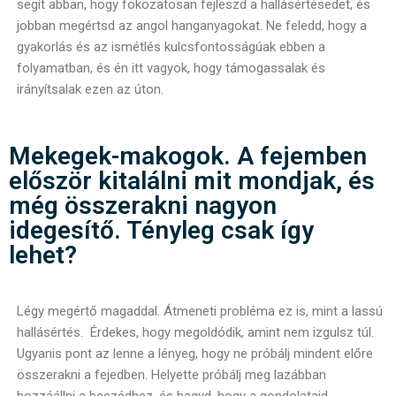
segít abban, hogy fokozatosan fejleszd a hallásértésedet, és
jobban megértsd az angol hanganyagokat. Ne feledd, hogy a
gyakorlás és az ismétlés kulcsfontosságúak ebben a
folyamatban, és én itt vagyok, hogy támogassalak és
irányítsalak ezen az úton.
Mekegek-makogok. A fejemben
először kitalálni mit mondjak, és
még összerakni nagyon
idegesítő. Tényleg csak így
lehet?
Légy megértő magaddal. Átmeneti probléma ez is, mint a lassú
hallásértés. Érdekes, hogy megoldódik, amint nem izgulsz túl.
Ugyanis pont az lenne a lényeg, hogy ne próbálj mindent előre
összerakni a fejedben. Helyette próbálj meg lazábban