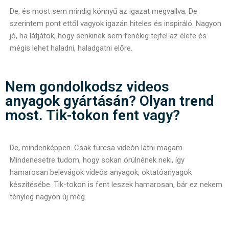
De, és most sem mindig könnyű az igazat megvallva. De
szerintem pont ettől vagyok igazán hiteles és inspiráló. Nagyon
jó, ha látjátok, hogy senkinek sem fenékig tejfel az élete és
mégis lehet haladni, haladgatni előre.
Nem gondolkodsz videos
anyagok gyártásán? Olyan trend
most. Tik-tokon fent vagy?
De, mindenképpen. Csak furcsa videón látni magam.
Mindenesetre tudom, hogy sokan örülnének neki, így
hamarosan belevágok videós anyagok, oktatóanyagok
készítésébe. Tik-tokon is fent leszek hamarosan, bár ez nekem
tényleg nagyon új még.