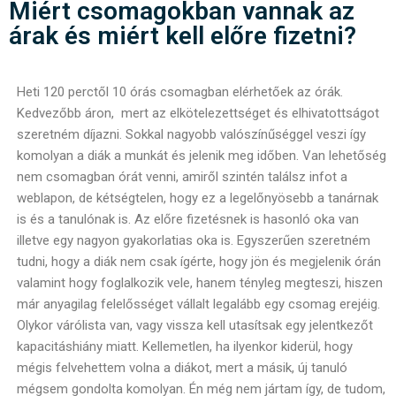
Miért csomagokban vannak az
árak és miért kell előre fizetni?
Heti 120 perctől 10 órás csomagban elérhetőek az órák.
Kedvezőbb áron, mert az elkötelezettséget és elhivatottságot
szeretném díjazni. Sokkal nagyobb valószínűséggel veszi így
komolyan a diák a munkát és jelenik meg időben. Van lehetőség
nem csomagban órát venni, amiről szintén találsz infot a
weblapon, de kétségtelen, hogy ez a legelőnyösebb a tanárnak
is és a tanulónak is. Az előre fizetésnek is hasonló oka van
illetve egy nagyon gyakorlatias oka is. Egyszerűen szeretném
tudni, hogy a diák nem csak ígérte, hogy jön és megjelenik órán
valamint hogy foglalkozik vele, hanem tényleg megteszi, hiszen
már anyagilag felelősséget vállalt legalább egy csomag erejéig.
Olykor várólista van, vagy vissza kell utasítsak egy jelentkezőt
kapacitáshiány miatt. Kellemetlen, ha ilyenkor kiderül, hogy
mégis felvehettem volna a diákot, mert a másik, új tanuló
mégsem gondolta komolyan. Én még nem jártam így, de tudom,