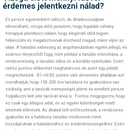
érdemes jelentkezni nálad?
Ez persze egyénenként változó, de általánosságban
elmondható, vizsga előtt javaslom, hogy legalább néhány
hónappal jelentkezz nálam, hogy elegendő időd legyen
felkészülni és magabiztosnak érezhesd magad, mikor eljön az
ideje.
A haladási sebesség az angoltanulásban egyéni jellegű, és
számos tényezőtől függ, mint például a tanulás intenzitása, a
rendszeresség, a tanulási stílus és a korábbi nyelvtudás. Ezért
nehéz pontos időkeretet meghatározni, de azért egy példát
megnézhetünk. B1-ről B2 szintre való átmenetre á
ltalában azt
mondhatjuk, hogy 150-200 óra tanulásra és gyakorlásra van
szükség, ami a tanórák mennyiségét jelenti és emellett persze
foglalkozni kell vele tanórán kívül is.
Fontos megjegyezni, hogy
ez csak egy átlagos adat, és az egyéni különbségek miatt
lehetnek eltérések. Az általad tett erőfeszítések, a rendszeres
gyakorlás és a hatékony tanulási módszerek mind
hozzájárulnak a haladásodhoz és eredményességedhez. Ezért