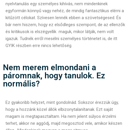
nyelvtanulás egy személyes kihívás, nem mindenkinek
egyformán könnyű vagy nehéz, de mindig fantasztikus elérni a
kitűzött célokat. Szívesen lennék ebben a szövetségesed. És
bár nem hiszem, hogy ez elsődleges szempont, de az ellenzők
és kritikusok is elszégyellik maguk, mikor látják, nem volt
igazuk. Tudnék erről mesélni személyes történetet is, de itt
GYIK részben erre nincs lehetőség.
Nem merem elmondani a
páromnak, hogy tanulok. Ez
normális?
Ez gyakoribb helyzet, mint gondolnád. Sokszor érezzük úgy,
hogy a hozzánk közel állók elbizonytalanítanak. Ezt saját
magam is megtapasztaltam. Ha nem jelent súlyos érzelmi
terhet, akkor ne aggódj, majd megosztod vele, amikor készen