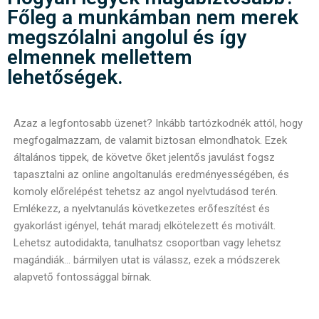
Főleg a munkámban nem merek
megszólalni angolul és így
elmennek mellettem
lehetőségek.
Azaz a legfontosabb üzenet? Inkább tartózkodnék attól, hogy
megfogalmazzam, de valamit biztosan elmondhatok. Ezek
általános tippek, de követve őket jelentős javulást fogsz
tapasztalni az online angoltanulás eredményességében, és
komoly előrelépést tehetsz az angol nyelvtudásod terén.
Emlékezz, a nyelvtanulás következetes erőfeszítést és
gyakorlást igényel, tehát maradj elkötelezett és motivált.
Lehetsz autodidakta, tanulhatsz csoportban vagy lehetsz
magándiák… bármilyen utat is válassz, ezek a módszerek
alapvető fontossággal bírnak.