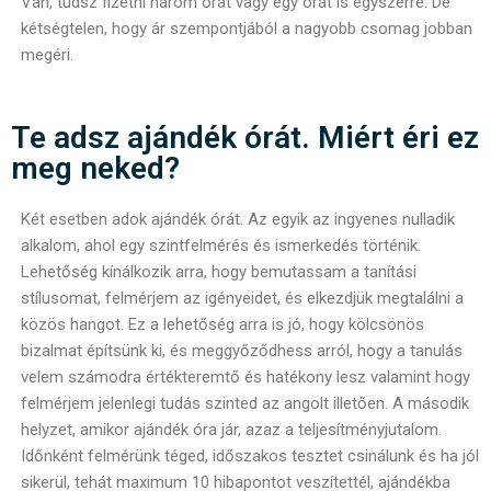
Van, tudsz fizetni három órát vagy egy órát is egyszerre. De
kétségtelen, hogy ár szempontjából a nagyobb csomag jobban
megéri.
Te adsz ajándék órát. Miért éri ez
meg neked?
Két esetben adok ajándék órát. Az egyik az ingyenes nulladik
alkalom, ahol egy szintfelmérés és ismerkedés történik.
Lehetőség kínálkozik arra, hogy bemutassam a tanítási
stílusomat, felmérjem az igényeidet, és elkezdjük megtalálni a
közös hangot. Ez a lehetőség arra is jó, hogy kölcsönös
bizalmat építsünk ki, és meggyőződhess arról, hogy a tanulás
velem számodra értékteremtő és hatékony lesz valamint hogy
felmérjem jelenlegi tudás szinted az angolt illetően. A második
helyzet, amikor ajándék óra jár, azaz a teljesítményjutalom.
Időnként felmérünk téged, időszakos tesztet csinálunk és ha jól
sikerül, tehát maximum 10 hibapontot veszítettél, ajándékba