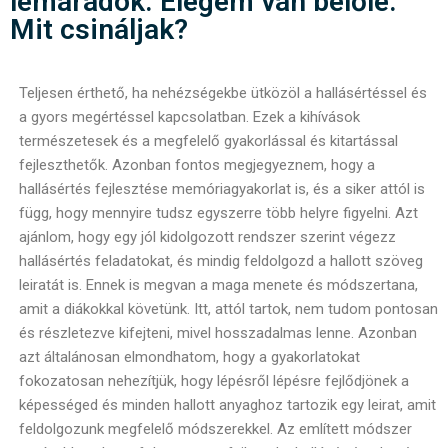
lemaradok. Elegem van belőle.
Mit csináljak?
Teljesen érthető, ha nehézségekbe ütközöl a hallásértéssel és
a gyors megértéssel kapcsolatban. Ezek a kihívások
természetesek és a megfelelő gyakorlással és kitartással
fejleszthetők. Azonban fontos megjegyeznem, hogy a
hallásértés fejlesztése memóriagyakorlat is, és a siker attól is
függ, hogy mennyire tudsz egyszerre több helyre figyelni. Azt
ajánlom, hogy egy jól kidolgozott rendszer szerint végezz
hallásértés feladatokat, és mindig feldolgozd a hallott szöveg
leiratát is. Ennek is megvan a maga menete és módszertana,
amit a diákokkal követünk. Itt, attól tartok, nem tudom pontosan
és részletezve kifejteni, mivel hosszadalmas lenne. Azonban
azt általánosan elmondhatom, hogy a gyakorlatokat
fokozatosan nehezítjük, hogy lépésről lépésre fejlődjönek a
képességed és minden hallott anyaghoz tartozik egy leirat, amit
feldolgozunk megfelelő módszerekkel. Az említett módszer