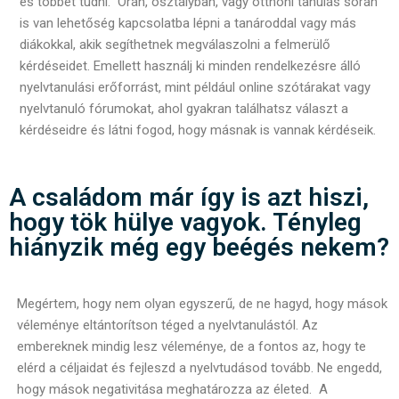
és többet tudni. Órán, osztályban, vagy otthoni tanulás során
is van lehetőség kapcsolatba lépni a tanároddal vagy más
diákokkal, akik segíthetnek megválaszolni a felmerülő
kérdéseidet. Emellett használj ki minden rendelkezésre álló
nyelvtanulási erőforrást, mint például online szótárakat vagy
nyelvtanuló fórumokat, ahol gyakran találhatsz választ a
kérdéseidre és látni fogod, hogy másnak is vannak kérdéseik.
A családom már így is azt hiszi,
hogy tök hülye vagyok. Tényleg
hiányzik még egy beégés nekem?
Megértem, hogy nem olyan egyszerű, de ne hagyd, hogy mások
véleménye eltántorítson téged a nyelvtanulástól. Az
embereknek mindig lesz véleménye, de a fontos az, hogy te
elérd a céljaidat és fejleszd a nyelvtudásod
tovább. Ne engedd,
hogy mások negativitása meghatározza az életed. A