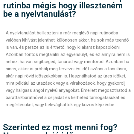
rutinba mégis hogy illeszteném
be a nyelvtanulást?
A nyelvtanulást beilleszteni a már meglévő napi rutinodba
valóban kihívást jelenthet, különösen akkor, ha sok más teendő
is van, és persze az is érthető, hogy ki akarsz kapcsolódni.
Azonban fontos megtalálni az egyensúlyt, és ez annyira nem is
nehéz, ha van segítséged, tanárod vagy mentorod. Azonban ha
nincs, akkor is próbálj meg tervezni és időt szánni a tanulásra,
akár napi rövid időszakokban is. Használhatod az üres időket,
mint például az utazások vagy a várakozások, hogy gyakorolj
vagy hallgass angol nyelvű anyagokat. Emellett megoszthatod a
baráttal/barátnővel a céljaidat és kérheted támogatásukat és
megértésüket, vagy belevághattok egy közös képzésbe.
Szerinted ez most menni fog?