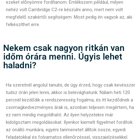
ezeket előnyömre fordítanom. Emlékszem például, milyen
nehéz volt Cambridge C2-re készülni anno, mert nem volt
megfelelő szakértői segítségem. Most pedig én vagyok az, aki
felkészíthet erre.
Nekem csak nagyon ritkán van
időm órára menni. Úgyis lehet
haladni?
Ha szeretnél angolul tanulni, de úgy érzed, hogy csak kevésszer
tudsz órán jelen lenni, akkor is belevághatunk. Nálam heti 120
percnél kezdődik a rendszeresség fogalma, és itt kezdődnek a
csomagkedvezményes árak is, azonban teljesen megértem, ha
ez nem mindig megoldható. Az ilyen helyzetekre már
kidolgoztam megoldásokat. Ilyenkor kiemelt figyelmet fordítok
az önálló munkára, egyéni tanmenetet állítok össze, egyedi
feladatokkal és folyamatos ellenőrzéssel, visszajelzésekkel.