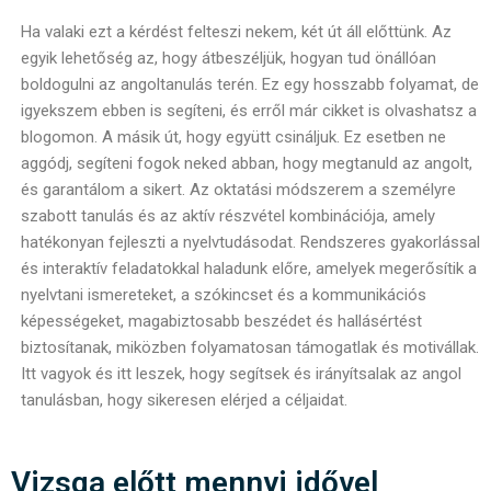
Ha valaki ezt a kérdést felteszi nekem, két út áll előttünk. Az
egyik lehetőség az, hogy átbeszéljük, hogyan tud önállóan
boldogulni az angoltanulás terén. Ez egy hosszabb folyamat, de
igyekszem ebben is segíteni, és erről már cikket is olvashatsz a
blogomon. A másik út, hogy együtt csináljuk. Ez esetben ne
aggódj, segíteni fogok neked abban, hogy megtanuld az angolt,
és garantálom a sikert. Az oktatási módszerem a személyre
szabott tanulás és az aktív részvétel kombinációja, amely
hatékonyan fejleszti a nyelvtudásodat. Rendszeres gyakorlással
és interaktív feladatokkal haladunk előre, amelyek megerősítik a
nyelvtani ismereteket, a szókincset és a kommunikációs
képességeket, magabiztosabb beszédet és hallásértést
biztosítanak, miközben folyamatosan támogatlak és motivállak.
Itt vagyok és itt leszek, hogy segítsek és irányítsalak az angol
tanulásban, hogy sikeresen elérjed a céljaidat.
Vizsga előtt mennyi idővel