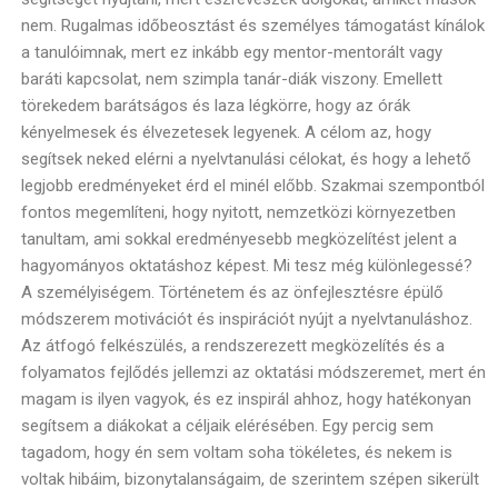
nem. Rugalmas időbeosztást és személyes támogatást kínálok
a tanulóimnak, mert ez inkább egy mentor-mentorált vagy
baráti kapcsolat, nem szimpla tanár-diák viszony. Emellett
törekedem barátságos és laza légkörre, hogy az órák
kényelmesek és élvezetesek legyenek. A célom az, hogy
segítsek neked elérni a nyelvtanulási célokat, és hogy a lehető
legjobb eredményeket érd el minél előbb. Szakmai szempontból
fontos megemlíteni, hogy nyitott, nemzetközi környezetben
tanultam, ami sokkal eredményesebb megközelítést jelent a
hagyományos oktatáshoz képest. Mi tesz még különlegessé?
A személyiségem. Történetem és az önfejlesztésre épülő
módszerem motivációt és inspirációt nyújt a nyelvtanuláshoz.
Az átfogó felkészülés, a rendszerezett megközelítés és a
folyamatos fejlődés jellemzi az oktatási módszeremet, mert én
magam is ilyen vagyok, és ez inspirál ahhoz, hogy hatékonyan
segítsem a diákokat a céljaik elérésében. Egy percig sem
tagadom, hogy én sem voltam soha tökéletes, és nekem is
voltak hibáim, bizonytalanságaim, de szerintem szépen sikerült