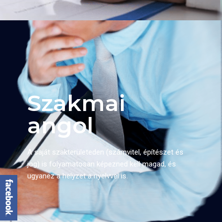
Szakmai
angol
A saját szakterületeden (számvitel, építészet és
jog) is folyamatosan képezned kell magad, és
ugyanez a helyzet a nyelvvel is.