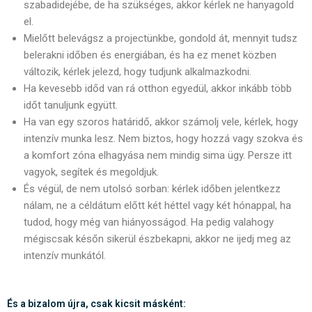
szabadidejébe, de ha szükséges, akkor kérlek ne hanyagold
el.
Mielőtt belevágsz a projectünkbe, gondold át, mennyit tudsz
belerakni időben és energiában, és ha ez menet közben
változik, kérlek jelezd, hogy tudjunk alkalmazkodni.
Ha kevesebb időd van rá otthon egyedül, akkor inkább több
időt tanuljunk együtt.
Ha van egy szoros határidő, akkor számolj vele, kérlek, hogy
intenzív munka lesz. Nem biztos, hogy hozzá vagy szokva és
a komfort zóna elhagyása nem mindig sima ügy. Persze itt
vagyok, segítek és megoldjuk.
És végül, de nem utolsó sorban: kérlek időben jelentkezz
nálam, ne a céldátum előtt két héttel vagy két hónappal, ha
tudod, hogy még van hiányosságod. Ha pedig valahogy
mégiscsak későn sikerül észbekapni, akkor ne ijedj meg az
intenzív munkától.
És a bizalom újra, csak kicsit másként: