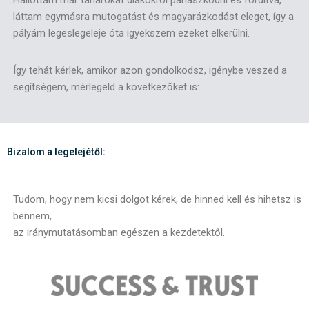
Hallottam már tanárokat diákokról panaszkodni és fordítva,
láttam egymásra mutogatást és magyarázkodást eleget, így a
pályám legeslegeleje óta igyekszem ezeket elkerülni.
Így tehát kérlek, amikor azon gondolkodsz, igénybe veszed a
segítségem, mérlegeld a következőket is:
Bizalom a legelejétől:
Tudom, hogy nem kicsi dolgot kérek, de hinned kell és hihetsz is
bennem,
az iránymutatásomban egészen a kezdetektől.