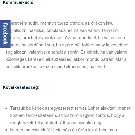
Kommunikáció:
Szeretném tudni, mennyit tudsz otthon, az órákon kívül
foglalkozni házikkal, tanulással és ha van valami tényező,
változó, ami befolyásolja azt. Azt is mondd el, ha valami nem
világos, ha kérdésed van, ha szeretnél többet vagy kevesebbet
foglalkozni valamivel a tanulás során. És kérlek, ha van valami
különleges kérésed, elképzelésed, akkor mondd bátran. Már a
nulladik óránkon, azaz a szintfelmérésnél, ha lehet.
Következetesség:
Tartsuk be kérlek az egyeztetett tervet. Lehet alakítani menet
közben természetesen, az viszont nagyon fontos, hogy a
megbeszélt feladatokat otthon is csináld meg.
Nem mindenkinek fér bele házi és órán kívüli tanulás a